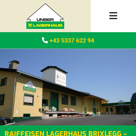
+43 5337 622 94

RAIFFEISEN LAGERHAUS BRIXLEGG –