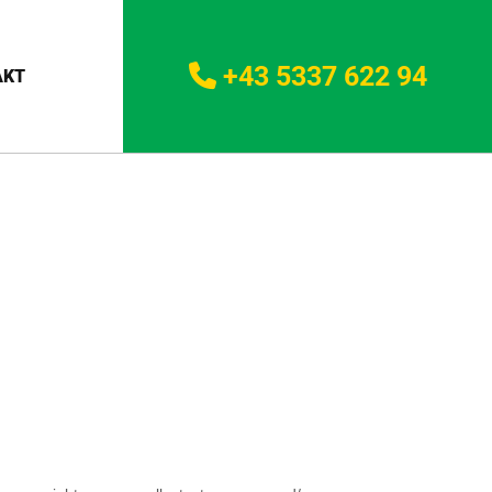
+43 5337 622 94

AKT